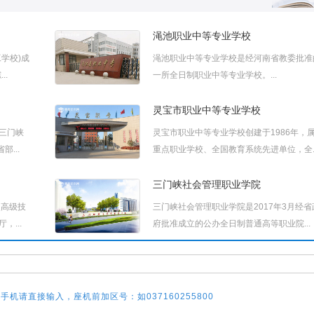
渑池职业中等专业学校
学校)成
渑池职业中等专业学校是经河南省教委批准
..
一所全日制职业中等专业学校。...
灵宝市职业中等专业学校
三门峡
灵宝市职业中等专业学校创建于1986年，属
...
重点职业学校、全国教育系统先进单位，全..
三门峡社会管理职业学院
点高级技
三门峡社会管理职业学院是2017年3月经省
...
府批准成立的公办全日制普通高等职业院...
三门峡市卫生学校
民政府
三门峡市卫生学校位于三门峡西神泉路中段
手机请直接输入，座机前加区号：如037160255800
.
建于1987年(由原三门峡市卫校和陕县卫校..