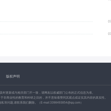
0
0
版权声明
能及时更新或与相关部门不一致，请网友以权威部门公布的正式信息为准。
出于非商业性的教育和科研之目的，并不意味着赞同其观点或证实其内容的真实性。
,请联系我们删除。（E-mail:3398493854@qq.com）