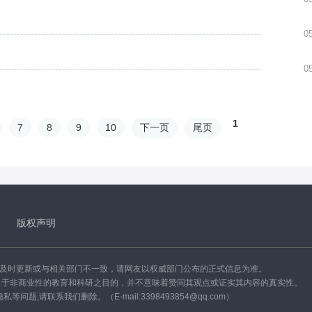
0
0
1
7
8
9
10
下一页
尾页
版权声明
能及时更新或与相关部门不一致，请网友以权威部门公布的正式信息为准。
出于非商业性的教育和科研之目的，并不意味着赞同其观点或证实其内容的真实性。
,请联系我们删除。（E-mail:3398493854@qq.com）