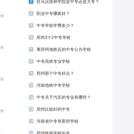
驻马店技师学院是中专还是大专？
3
职业中专哪家好？
4
车维
中专学校学费多少？
5
郑州3十2中专学校
6
车维
离郑州地铁近的中专公办学校
7
中专高铁专业学校
8
郑州那个中专好点？
9
车维
河南地铁中专学校
10
中专关于汽车的专业有哪些？
11
郑州比较好的中专
12
车维
河南省中专有那些学校
13
郑州铁路学校中专
14