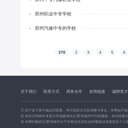
郑州职业中专学校
郑州汽修中专的学校
270
2
3
4
5
6
关于我们
联系方式
商务合作
友情链接
诚聘英才
① 由于各方面不确定的因素，有可能原文内容调整与变化，本网如不
② 本站注明稿件来源为其他媒体的文/图等稿件均为转载稿，本站转载
③ 本网转载的文/图等稿件出于非商业性目的,如转载稿涉及版权及个人隐私等问题