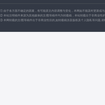
① 由于各方面不确定的因素，有可能原文内容调整与变化，本网如不能及时更新或
② 本站注明稿件来源为其他媒体的文/图等稿件均为转载稿，本站转载出于非商业性
③ 本网转载的文/图等稿件出于非商业性目的,如转载稿涉及版权及个人隐私等问题,请联系我们删