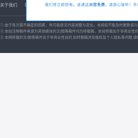
关于我们
联系方式
商务合作
友情链接
诚聘英才
版权声
我们将立即回电。该通话
对您免费
，请放心接听！手机
① 由于各方面不确定的因素，有可能原文内容调整与变化，本网如不能及时更新或
② 本站注明稿件来源为其他媒体的文/图等稿件均为转载稿，本站转载出于非商业性
③ 本网转载的文/图等稿件出于非商业性目的,如转载稿涉及版权及个人隐私等问题,请联系我们删