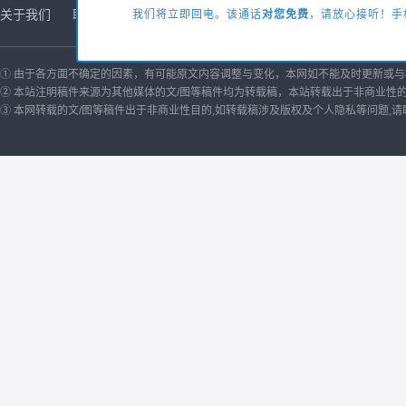
关于我们
联系方式
商务合作
友情链接
诚聘英才
版权声
我们将立即回电。该通话
对您免费
，请放心接听！手机
① 由于各方面不确定的因素，有可能原文内容调整与变化，本网如不能及时更新或
② 本站注明稿件来源为其他媒体的文/图等稿件均为转载稿，本站转载出于非商业性
③ 本网转载的文/图等稿件出于非商业性目的,如转载稿涉及版权及个人隐私等问题,请联系我们删