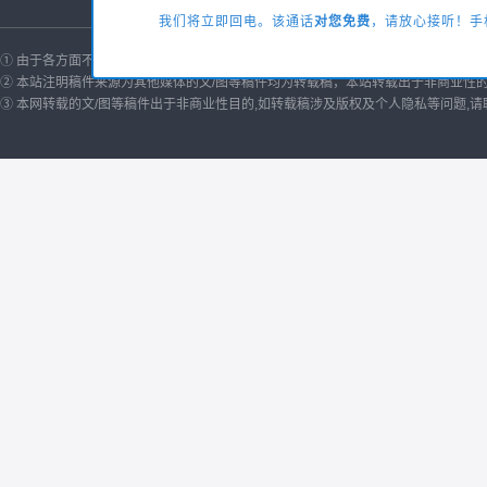
我们将立即回电。该通话
对您免费
，请放心接听！手机
① 由于各方面不确定的因素，有可能原文内容调整与变化，本网如不能及时更新或
② 本站注明稿件来源为其他媒体的文/图等稿件均为转载稿，本站转载出于非商业性
③ 本网转载的文/图等稿件出于非商业性目的,如转载稿涉及版权及个人隐私等问题,请联系我们删