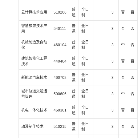
普
全日
云计算技术应用
510206
3
否
否
通
制
智慧旅游技术应
普
全日
540111
3
否
否
用
通
制
机械制造及自动
普
全日
460104
3
否
否
化
通
制
建筑智能化工程
普
全日
440404
3
否
否
技术
通
制
普
全日
新能源汽车技术
460702
3
否
否
通
制
城市轨道交通运
普
全日
500606
3
否
否
营管理
通
制
普
全日
机电一体化技术
460301
3
否
否
通
制
普
全日
动漫制作技术
510215
3
否
否
通
制