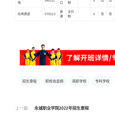
540111
3
否
否
用
口
制
普
全日
应用德语
570213
3
否
否
通
制
招生章程
职校信息网
高职学校
专科学校
上一篇：
永城职业学院2022年招生章程