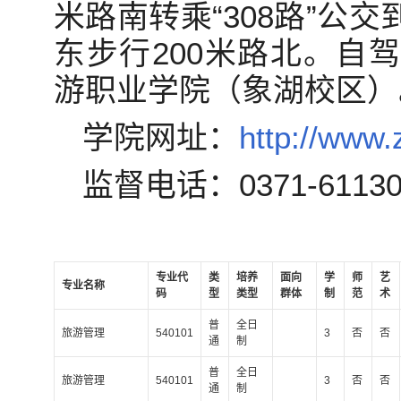
米路南转乘“308路”公
东步行200米路北。自
游职业学院（象湖校区）
学院网址：
http://www.
监督电话：0371-61130
专业代
类
培养
面向
学
师
艺
专业名称
码
型
类型
群体
制
范
术
普
全日
旅游管理
540101
3
否
否
通
制
普
全日
旅游管理
540101
3
否
否
通
制