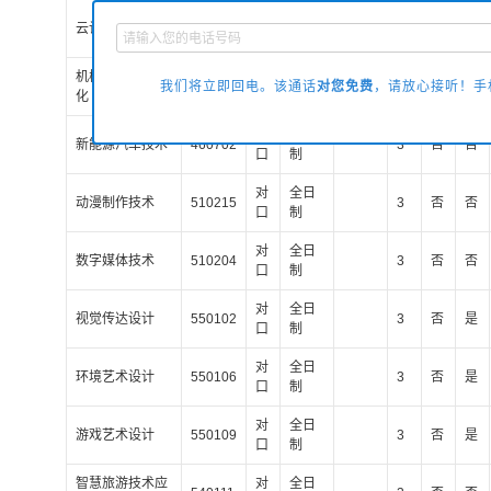
对
全日
云计算技术应用
510206
3
否
否
口
制
机械制造及自动
对
全日
我们将立即回电。该通话
对您免费
，请放心接听！手机
460104
3
否
否
化
口
制
对
全日
新能源汽车技术
460702
3
否
否
口
制
对
全日
动漫制作技术
510215
3
否
否
口
制
对
全日
数字媒体技术
510204
3
否
否
口
制
对
全日
视觉传达设计
550102
3
否
是
口
制
对
全日
环境艺术设计
550106
3
否
是
口
制
对
全日
游戏艺术设计
550109
3
否
是
口
制
智慧旅游技术应
对
全日