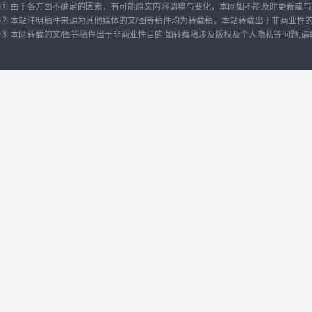
① 由于各方面不确定的因素，有可能原文内容调整与变化，本网如不能及时更新或
② 本站注明稿件来源为其他媒体的文/图等稿件均为转载稿，本站转载出于非商业性
③ 本网转载的文/图等稿件出于非商业性目的,如转载稿涉及版权及个人隐私等问题,请联系我们删