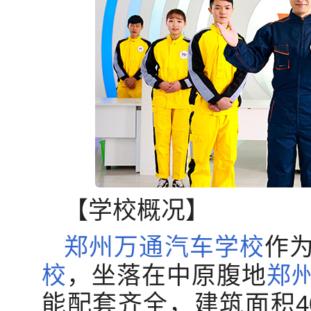
【学校概况】
郑州
万通
汽车学校
作
校
，坐落在中原腹地
郑
能配套齐全，建筑面积4