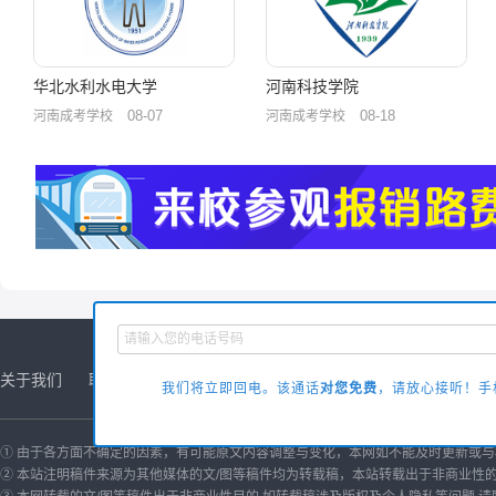
华北水利水电大学
河南科技学院
08-07
08-18
河南成考学校
河南成考学校
关于我们
联系方式
商务合作
友情链接
诚聘英才
版权声
我们将立即回电。该通话
对您免费
，请放心接听！手机
① 由于各方面不确定的因素，有可能原文内容调整与变化，本网如不能及时更新或
② 本站注明稿件来源为其他媒体的文/图等稿件均为转载稿，本站转载出于非商业性