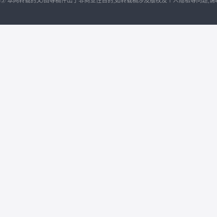
③ 本网转载的文/图等稿件出于非商业性目的,如转载稿涉及版权及个人隐私等问题,请联系我们删