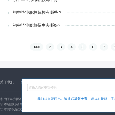
初中毕业职校院校有哪些？
初中毕业职校招生去哪好?
660
2
3
4
5
6
7
关于我们
联系方式
商务合作
友情链接
诚聘英才
版权声
我们将立即回电。该通话
对您免费
，请放心接听！手机
① 由于各方面不确定的因素，有可能原文内容调整与变化，本网如不能及时更新或
② 本站注明稿件来源为其他媒体的文/图等稿件均为转载稿，本站转载出于非商业性
③ 本网转载的文/图等稿件出于非商业性目的,如转载稿涉及版权及个人隐私等问题,请联系我们删